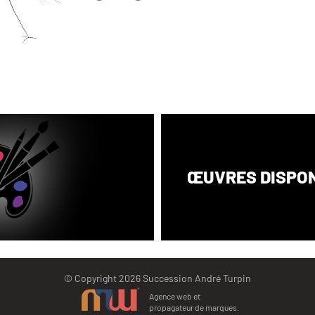
ŒUVRES DISPO
©
Copyright 2026 Succession André Turpin
Agence web et
propagateur de marques.