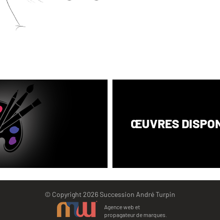
ŒUVRES DISPO
©
Copyright 2026 Succession André Turpin
Agence web et
propagateur de marques.